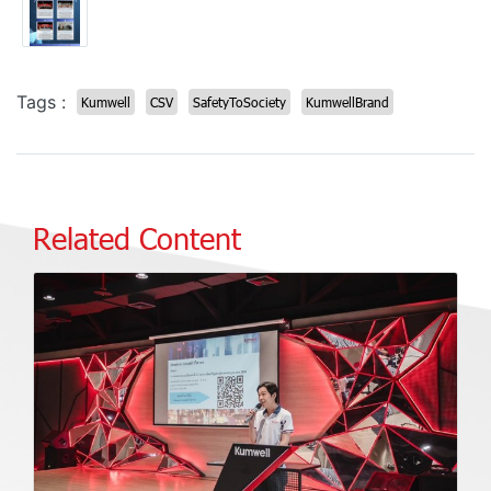
Tags :
Kumwell
CSV
SafetyToSociety
KumwellBrand
Related Content