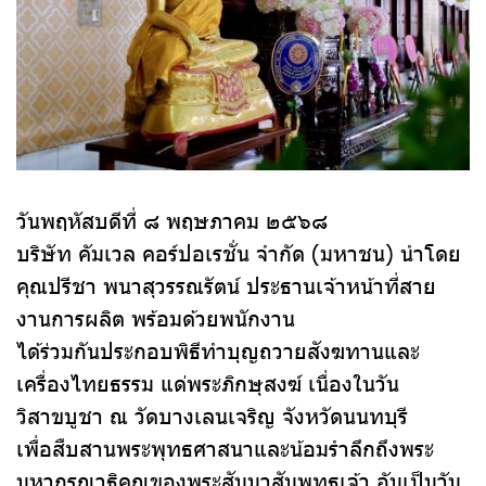
วันพฤหัสบดีที่ ๘ พฤษภาคม ๒๕๖๘
บริษัท คัมเวล คอร์ปอเรชั่น จำกัด (มหาชน) นำโดย
คุณปรีชา พนาสุวรรณรัตน์ ประธานเจ้าหน้าที่สาย
งานการผลิต พร้อมด้วยพนักงาน
ได้ร่วมกันประกอบพิธีทำบุญถวายสังฆทานและ
เครื่องไทยธรรม แด่พระภิกษุสงฆ์ เนื่องในวัน
วิสาขบูชา ณ วัดบางเลนเจริญ จังหวัดนนทบุรี
เพื่อสืบสานพระพุทธศาสนาและน้อมรำลึกถึงพระ
มหากรุณาธิคุณของพระสัมมาสัมพุทธเจ้า อันเป็นวัน