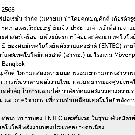
น 2568
ร์ปอเรชั่น จำกัด (มหาชน) นำโดยคุณบุญศักดิ์ เกียรติจร
ะ รศ.ร.อ.ดร.วีระเชษฐ์ ขันเงิน ประธานเจ้าหน้าที่สายงานน
ธศาสตร์เครือข่ายพันธมิตรการวิจัยและพัฒนาเทคโนโลยี
ปี ของศูนย์เทคโนโลยีพลังงานแห่งชาติ (ENTEC) ภายใ
ร์และเทคโนโลยีแห่งชาติ (สวทช.) ณ โรงแรม Möven
t Bangkok
ญศักดิ์ ได้ร่วมแสดงความยินดี พร้อมเข้าร่วมการเสวนาพิ
้า การพัฒนาด้านพลังงานไทย และบทบาทของศูนย์เทคโ
็นเวทีสำคัญในการแลกเปลี่ยนวิสัยทัศน์และแนวทางความร่
 และภาควิชาการ เพื่อร่วมขับเคลื่อนเทคโนโลยีพลังงา
้สะท้อนบทบาทของ ENTEC และคัมเวล ในฐานะพันธมิตรสำค
คโนโลยีพลังงานของประเทศอย่างต่อเนื่อง