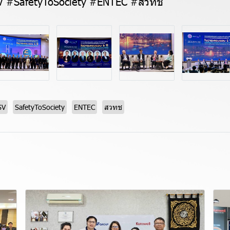
 #SafetyToSociety #ENTEC #สวทช
SV
SafetyToSociety
ENTEC
สวทช