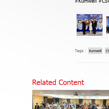
#Kumwell #CSV
Tags :
Kumwell
C
Related Content