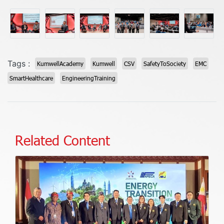
Tags :
KumwellAcademy
Kumwell
CSV
SafetyToSociety
EMC
SmartHealthcare
EngineeringTraining
Related Content