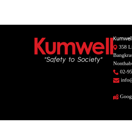
Kumwell
358 L
Bangkras
Nonthabu
02-9
info
Goog