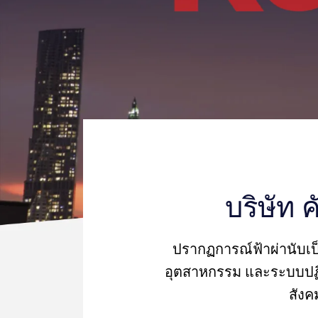
บริษัท 
ปรากฏการณ์ฟ้าผ่านับเป็
อุตสาหกรรม และระบบปฏิบ
สังค