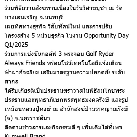
ร่วมพิธีถวายสังฆทานเนื่องในวันวิสาขบูชา ณ วัด
บางเลนเจริญ จ.นนทบุรี
เผยทิศทางธุรกิจ วิสัยทัศน์ใหม่ และการปรับ
โครงสร้าง 5 หน่วยธุรกิจ ในงาน Opportunity Day
Q1/2025
ร่วมการแข่งขันกอล์ฟ 3 พระจอม Golf Ryder
Always Friends พร้อมโชว์เทคโนโลยีแจ้งเตือน
ฟ้าผ่าอัจฉริยะ เสริมมาตรฐานความปลอดภัยระดับ
สากล
ได้รับเกียรติเป็นประธานฆราวาสในพิธีสมโภชพระ
ประธานและพุทธาภิเษกพระพุทธมงคลรังษี และรูป
เหมือนหลวงปู่หงษ์ ณ สำนักสงฆ์ป่ามรรคญาณรังษี
(ธ) จ.นครราชสีมา
ติดตามข่าวสารและกิจกรรมดี ๆ เพิ่มเติมได้ที่เพจ
Kumwell Brand