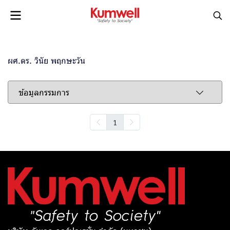
ผศ.ดร. วินัย พฤกษะวัน
ข้อมูลกรรมการ
1