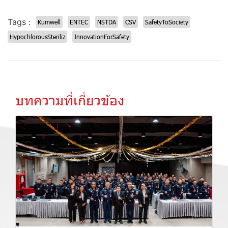
Tags :
Kumwell
ENTEC
NSTDA
CSV
SafetyToSociety
HypochlorousSteriliz
InnovationForSafety
บทความที่เกี่ยวข้อง