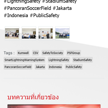
#LightningSafety #StadiumSafety
#PancoranSoccerField #Jakarta
#Indonesia #PublicSafety
Tags :
Kumwell
CSV
SafetyToSociety
PSFGroup
SmartLightningWarningSystem
LightningSafety
StadiumSafety
PancoranSoccerField
Jakarta
Indonesia
PublicSafety
บทความที่เกี่ยวข้อง