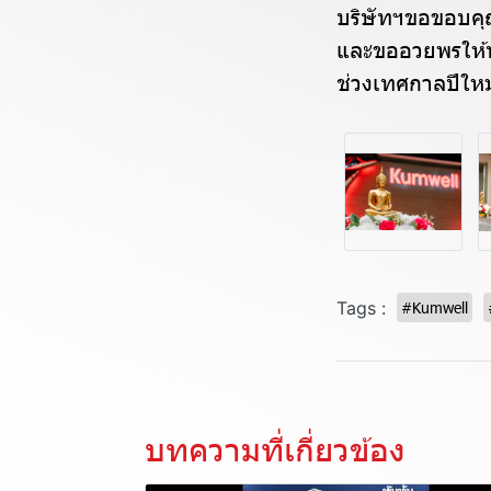
บริษัทฯขอขอบคุณผ
และขออวยพรให้ท
ช่วงเทศกาลปีให
Tags :
#Kumwell
บทความที่เกี่ยวข้อง