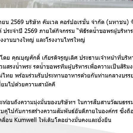
มษายน 2569 บริษัท คัมเวล คอร์ปอเรชั่น จำกัด (มหาชน) 
 ประจำปี 2569 ภายใต้กิจกรรม “พิธีรดน้ำขอพรผู้บริหา
รงงานบางใหญ่ และโรงงานไทรใหญ่
ย คุณบุญศักดิ์ เกียรติจรูญเลิศ ประธานเจ้าหน้าที่บริหา
วมสรงน้ำพระ รดน้ำขอพรทีมผู้บริหารเพื่อความเป็นสิริมง
หม่ไทย พร้อมร่วมรับประทานอาหารด้วยกันท่ามกลางบรรย
ปี่ยมไปด้วยความสามัคคี
ี้สะท้อนถึงความมุ่งมั่นของบริษัทฯ ในการสืบสานวัฒนธร
ู่ไปกับการสร้างความสัมพันธ์อันดีภายในองค์กร ซึ่งถือ
ื่อน Kumwell ให้เติบโตอย่างมั่นคงและยั่งยืน