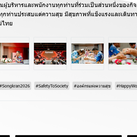
ู้บริหารและพนักงานทุกท่านที่ร่วมเป็นส่วนหนึ่งของกิจก
ุกท่านประสบแต่ความสุข มีสุขภาพที่แข็งแรงและเดิน
ม่ไทย
#Songkran2026
#SafetyToSociety
#องค์กรแห่งความสุข
#HappyWor