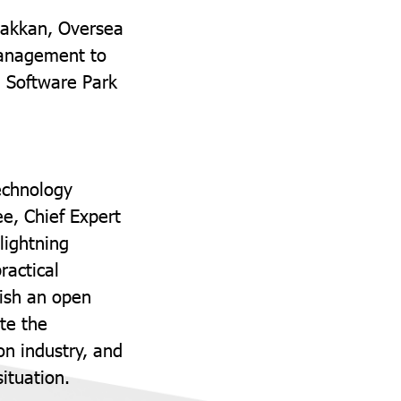
uakkan, Oversea
 Management to
n Software Park
echnology
e, Chief Expert
 lightning
ractical
lish an open
te the
on industry, and
ituation.