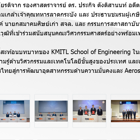
กียรติจาก รองศาสตราจารย์ ดร. ประกิจ ตังติสานนท์ อดี
มเกล้าเจ้าคุณทหารลาดกระบัง และ ประธานชมรมผู้เกษ
 นายกสมาคมศิษย์เก่า สจล. และ กรรมการสภาสถาบันฯ
ณวุฒิที่เข้าร่วมสนับสนุนคณะวิศวกรรมศาสตร์อย่างพร้อมเ
งนี้สะท้อนบทบาทของ KMITL School of Engineering ใน
มรู้ด้านวิศวกรรมและเทคโนโลยีขั้นสูงของประเทศ และเ
ศไทยสู่การพัฒนาอุตสาหกรรมด้านความมั่นคงและ Aerosp