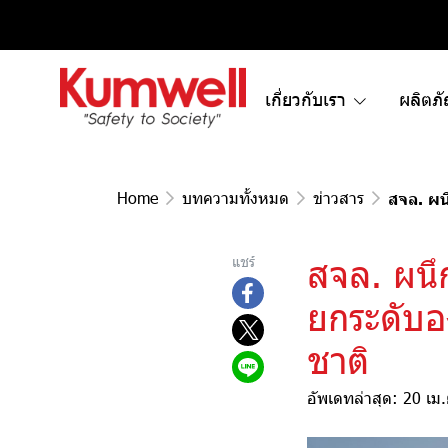
เกี่ยวกับเรา
ผลิตภ
Home
บทความทั้งหมด
ข่าวสาร
สจล. ผน
สจล. ผนึ
แชร์
ยกระดับอ
ชาติ
อัพเดทล่าสุด: 20 เม