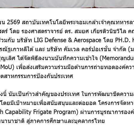
มษายน 2569 สถาบันเทคโนโลยีพระจอมเกล้าเจ้าคุณทหาร
ตร์ โดย รองศาสตราจารย์ ดร. สมยศ เกียรติวนิชวิไล 
ร่วมกับ บริษัท LIG Defense & Aerospace โดย PH.D.
ัฐเกาหลีใต้ และ บริษัท คัมเวล คอร์ปอเรชั่น จำกัด 
ิจรูญเลิศ ได้จัดพิธีลงนามบันทึกความเข้าใจ (Memorand
MoU) เพื่อส่งเสริมความร่วมมือด้านการถ่ายทอดองค์ควา
ุตสาหกรรมการป้องกันประเทศ
ั้งนี้ นับเป็นก้าวสำคัญของประเทศ ในการพัฒนาขีดควา
ง โดยมีเป้าหมายเพื่อสนับสนุนและต่อยอด โครงการจัดหาเ
h Capability Frigate Program) ผ่านการบูรณาการองค
บนานาชาติ สู่ภาคการศึกษาและบุคลากรไทย