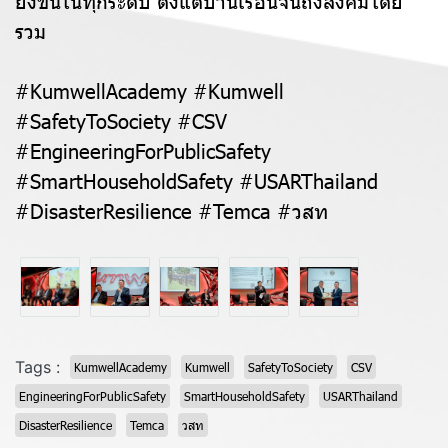
รวม
#KumwellAcademy #Kumwell
#SafetyToSociety #CSV
#EngineeringForPublicSafety
#SmartHouseholdSafety #USARThailand
#DisasterResilience #Temca #วสท
Tags :
KumwellAcademy
Kumwell
SafetyToSociety
CSV
EngineeringForPublicSafety
SmartHouseholdSafety
USARThailand
DisasterResilience
Temca
วสท